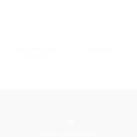
FRANCHESCA –
ROBLE
LETICIA
C/ Polvorín, 6, 30130 Beniel (Murcia)