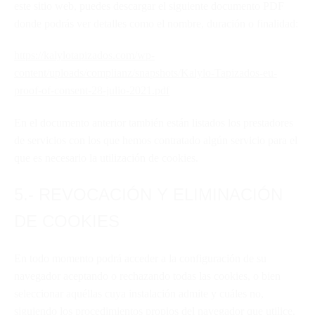
este sitio web, puedes descargar el siguiente documento PDF
donde podrás ver detalles como el nombre, duración o finalidad:
https://kalylotapizados.com/wp-
content/uploads/complianz/snapshots/Kalylo-Tapizados-eu-
proof-of-consent-28-julio-2021.pdf
En el documento anterior también están listados los prestadores
de servicios
con los que hemos contratado algún servicio para el
que es necesario la utilización de cookies.
5.- REVOCACIÓN Y ELIMINACIÓN
DE COOKIES
En todo momento podrá acceder a la configuración de su
navegador aceptando o rechazando todas las cookies, o bien
seleccionar aquéllas cuya instalación admite y cuáles no,
siguiendo los procedimientos propios del navegador que utilice.