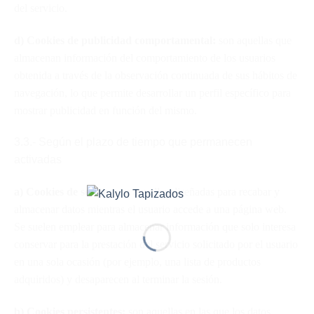
del servicio.
d) Cookies de publicidad comportamental:
son aquellas que
almacenan información del comportamiento de los usuarios
obtenida a través de la observación continuada de sus hábitos de
navegación, lo que permite desarrollar un perfil específico para
mostrar publicidad en función del mismo.
3.3.- Según el plazo de tiempo que permanecen
activadas
a) Cookies de sesión:
son aquellas diseñadas para recabar y
almacenar datos mientras el usuario accede a una página web.
Se suelen emplear para almacenar información que solo interesa
conservar para la prestación del servicio solicitado por el usuario
en una sola ocasión (por ejemplo, una lista de productos
adquiridos) y desaparecen al terminar la sesión.
b) Cookies persistentes:
son aquellas en las que los datos