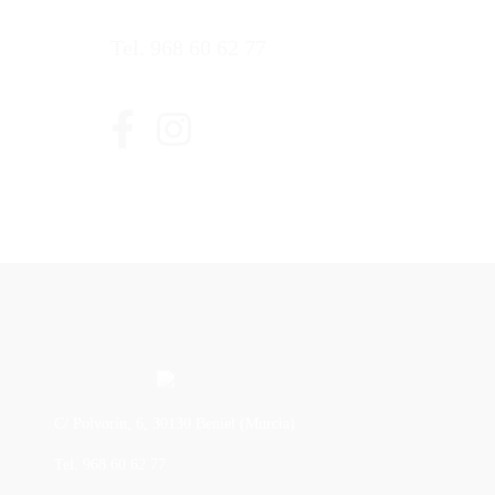
Tel. 968 60 62 77
C/ Polvorín, 6, 30130 Beniel (Murcia)
Tel. 968 60 62 77