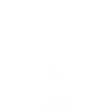
PATAS
Metálica alta.
ESTRUCTURA
Deslizante de arrastre y respaldo reclinable.