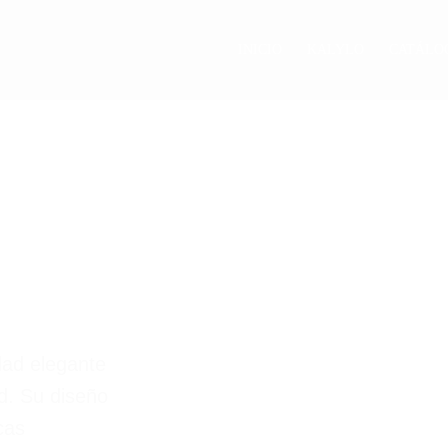
INICIO
KALYLO
CATÁLO
dad elegante
d. Su diseño
cas