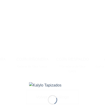
URA
COJÍN RIÑONERA
COJÍN RESPALDO
Relleno de fibra hueca.
Fijo relleno de fibra
Goma 
hueca.
Volver al catálogo